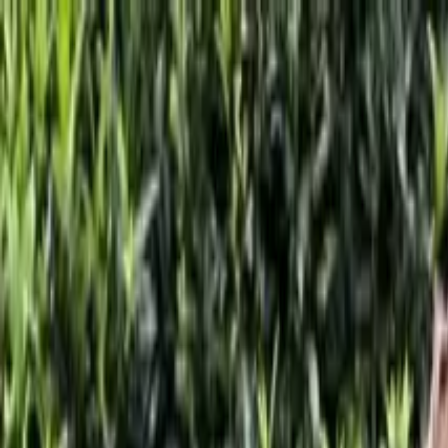
maanudam
foundation
மானுடம்
நிறுவனம்
Home
About Us
Our Projects
Contact Us
Donate